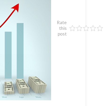
Rate
this
post