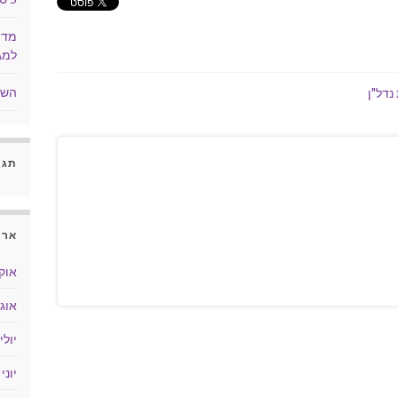
מדו
למג
השב
דל"ן
תגו
ארכ
אוקטו
אוגוס
יולי 018
יוני 2018