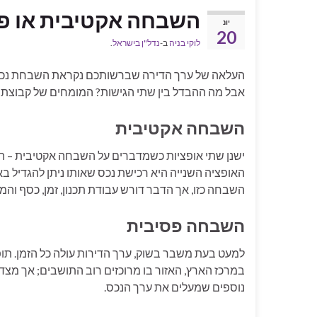
השבחה אקטיבית או פס
יונ
20
לוקי בניה
ב-
נדל"ן בישראל
.
העלאה של ערך הדירה שברשותכם נקראת השבחת נכס. ב
אבל מה ההבדל בין שתי הגישות? המומחים של קבוצת הנ
השבחה אקטיבית
ישנן שתי אופציות כשמדברים על השבחה אקטיבית – הר
האופציה השנייה היא רכישת נכס שאותו ניתן להגדיל באמ
השבחה כזו, אך הדבר דורש עבודת תכנון, זמן, כסף והמו
השבחה פסיבית
למעט בעת משבר בשוק, ערך הדירות עולה כל הזמן. ת
במרכז הארץ, האזור בו מרוכזים רוב התושבים; אך מצד
נוספים שמעלים את ערך הנכס.