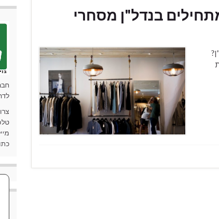
ן?
ת
חבר
לדר
צרו
טלפון: 90
מייל: ki.co.il
כתובת: 