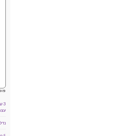
פוס
3 
עצמ
נדל
5 טיפים למשקיעים מתחילים בנדל"ן מסחרי