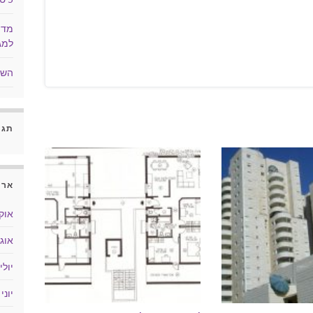
מדו
למג
השב
תגו
ארכ
אוקטו
אוגוס
יולי 018
יוני 2018