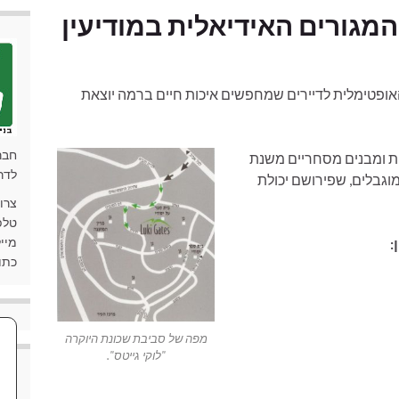
המגורים האידיאלית במודיעין
את התשובה האופטימלית לדיירים שמחפשים איכות חיים ברמה יוצאת
חבר
ות ומבנים מסחריים משנת
לדר
מוגבלים, שפירושם יכולת
צרו
טלפון: 90
מייל: ki.co.il
כתובת: 
מפה של סביבת שכונת היוקרה
"לוקי גייטס".