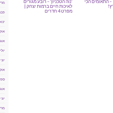
Luki Towers – התאומים הכי
'נוה הטכניון' – רובע מגורים
מרץ 18
ץ!
לאיכות חיים ברמות יצחק |
מפרט 4 חדרים
פברוא
ינואר 
אוקטו
אוגוס
יולי 017
יוני 2017
אוקטו
ספטמ
אוגוס
יוני 2016
מרץ 16