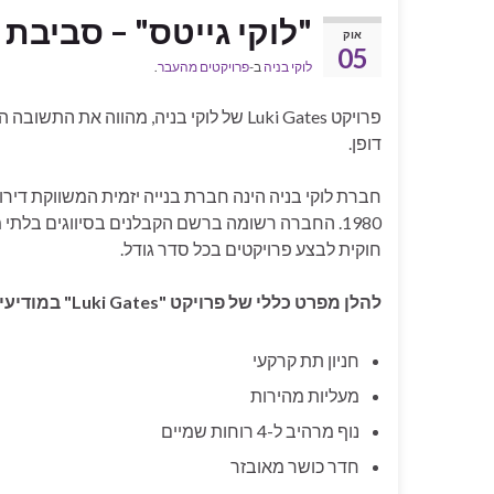
"לוקי גייטס" – סביבת 
אוק
05
לוקי בניה
ב-
פרויקטים מהעבר
.
פרויקט Luki Gates של לוקי בניה, מהווה 
דופן.
חברת לוקי בניה הינה חברת בנייה יזמית המשווקת דיר
1980. החברה רשומה ברשם הקבלנים בסיווגים בלתי 
חוקית לבצע פרויקטים בכל סדר גודל.
להלן מפרט כללי של פרויקט "Luki Gates" במודיעין:
חניון תת קרקעי
מעליות מהירות
נוף מרהיב ל-4 רוחות שמיים
חדר כושר מאובזר