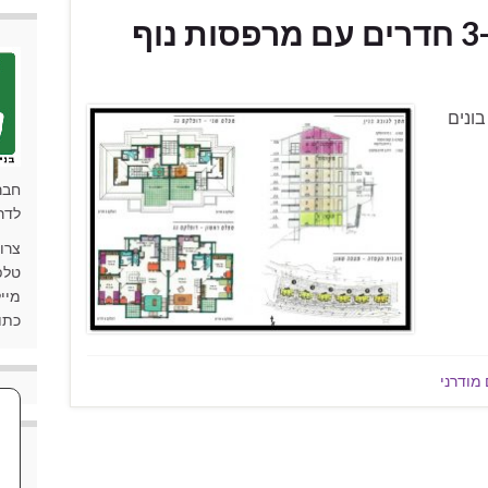
בונים
חבר
לדר
צרו
טלפון: 90
מייל: ki.co.il
כתובת: 
מודרני