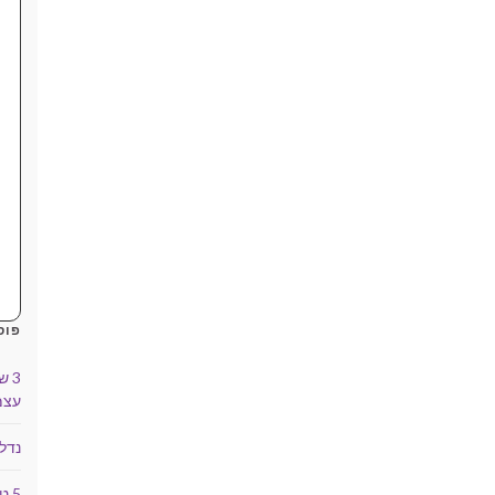
פוס
3 
עצמ
נדל
5 טיפים למשקיעים מתחילים בנדל"ן מסחרי