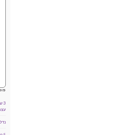
פוס
3 
עצמ
נדל
5 טיפים למשקיעים מתחילים בנדל"ן מסחרי