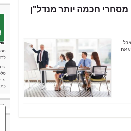
מסחרי חכמה יותר מנדל"ן
אבל
ע את
חבר
לדר
צרו
טלפון: 90
מייל: ki.co.il
כתובת: 